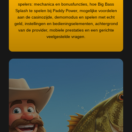
spelers: mechanica en bonusfuncties, hoe Big Bass
Splash te spelen bij Paddy Power, mogelijke voordelen
aan de casinozijde, demomodus en spelen met echt
geld, instellingen en bedieningselementen, achtergrond
van de provider, mobiele prestaties en een gerichte
veelgestelde vragen.