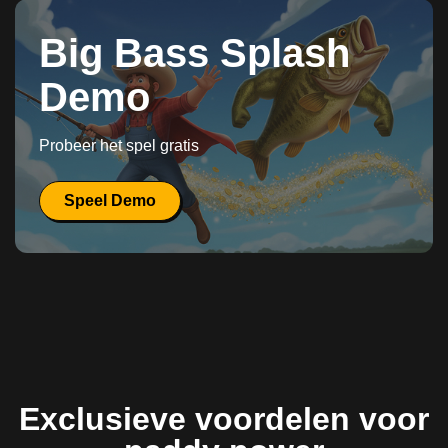
Big Bass Splash
Demo
Probeer het spel gratis
Speel Demo
Exclusieve voordelen voor