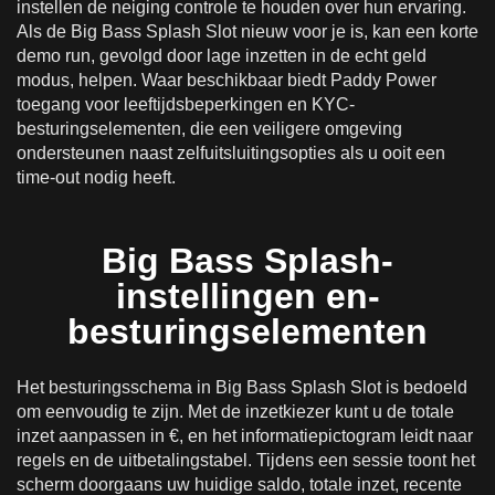
instellen de neiging controle te houden over hun ervaring.
Als de Big Bass Splash Slot nieuw voor je is, kan een korte
demo run, gevolgd door lage inzetten in de echt geld
modus, helpen. Waar beschikbaar biedt Paddy Power
toegang voor leeftijdsbeperkingen en KYC-
besturingselementen, die een veiligere omgeving
ondersteunen naast zelfuitsluitingsopties als u ooit een
time-out nodig heeft.
Big Bass Splash-
instellingen en-
besturingselementen
Het besturingsschema in Big Bass Splash Slot is bedoeld
om eenvoudig te zijn. Met de inzetkiezer kunt u de totale
inzet aanpassen in €, en het informatiepictogram leidt naar
regels en de uitbetalingstabel. Tijdens een sessie toont het
scherm doorgaans uw huidige saldo, totale inzet, recente