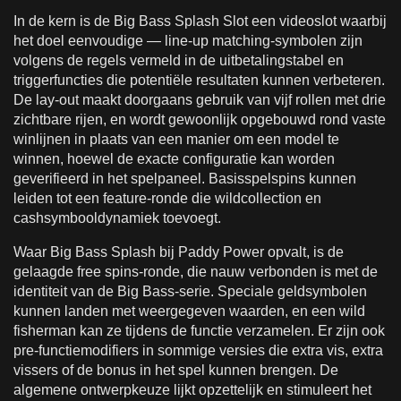
In de kern is de Big Bass Splash Slot een videoslot waarbij
het doel eenvoudige — line-up matching-symbolen zijn
volgens de regels vermeld in de uitbetalingstabel en
triggerfuncties die potentiële resultaten kunnen verbeteren.
De lay-out maakt doorgaans gebruik van vijf rollen met drie
zichtbare rijen, en wordt gewoonlijk opgebouwd rond vaste
winlijnen in plaats van een manier om een model te
winnen, hoewel de exacte configuratie kan worden
geverifieerd in het spelpaneel. Basisspelspins kunnen
leiden tot een feature-ronde die wildcollection en
cashsymbooldynamiek toevoegt.
Waar Big Bass Splash bij Paddy Power opvalt, is de
gelaagde free spins-ronde, die nauw verbonden is met de
identiteit van de Big Bass-serie. Speciale geldsymbolen
kunnen landen met weergegeven waarden, en een wild
fisherman kan ze tijdens de functie verzamelen. Er zijn ook
pre-functiemodifiers in sommige versies die extra vis, extra
vissers of de bonus in het spel kunnen brengen. De
algemene ontwerpkeuze lijkt opzettelijk en stimuleert het