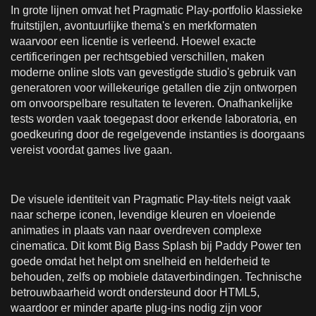
In grote lijnen omvat het Pragmatic Play-portfolio klassieke
fruitstijlen, avontuurlijke thema's en merkformaten
waarvoor een licentie is verleend. Hoewel exacte
certificeringen per rechtsgebied verschillen, maken
moderne online slots van gevestigde studio's gebruik van
generatoren voor willekeurige getallen die zijn ontworpen
om onvoorspelbare resultaten te leveren. Onafhankelijke
tests worden vaak toegepast door erkende laboratoria, en
goedkeuring door de regelgevende instanties is doorgaans
vereist voordat games live gaan.
De visuele identiteit van Pragmatic Play-titels neigt vaak
naar scherpe iconen, levendige kleuren en vloeiende
animaties in plaats van naar overdreven complexe
cinematica. Dit komt Big Bass Splash bij Paddy Power ten
goede omdat het helpt om snelheid en helderheid te
behouden, zelfs op mobiele dataverbindingen. Technische
betrouwbaarheid wordt ondersteund door HTML5,
waardoor er minder aparte plug-ins nodig zijn voor