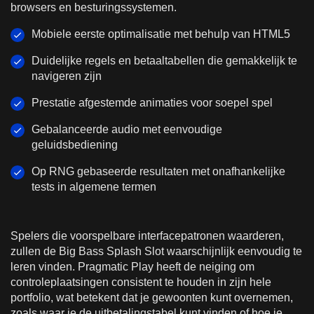
browsers en besturingssystemen.
Mobiele eerste optimalisatie met behulp van HTML5
Duidelijke regels en betaaltabellen die gemakkelijk te
navigeren zijn
Prestatie afgestemde animaties voor soepel spel
Gebalanceerde audio met eenvoudige
geluidsbediening
Op RNG gebaseerde resultaten met onafhankelijke
tests in algemene termen
Spelers die voorspelbare interfacepatronen waarderen,
zullen de Big Bass Splash Slot waarschijnlijk eenvoudig te
leren vinden. Pragmatic Play heeft de neiging om
controleplaatsingen consistent te houden in zijn hele
portfolio, wat betekent dat je gewoonten kunt overnemen,
zoals waar je de uitbetalingstabel kunt vinden of hoe je