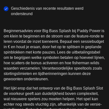
Geschiedenis van recente resultaten werd
ondersteund
Beginnersadvies voor Big Bass Splash bij Paddy Power is
om klein te beginnen en de stroom van de feature-ronde te
leren voordat de inzet toeneemt. Bepaal een sessiebudget
in € en houd je eraan, door het op te splitsen in geplande
spinblokken met korte pauzes. Lees de uitbetalingstabel
om te begrijpen welke symbolen betalen op hoeveel lijnen,
hoe scatters de bonus activeren en hoe fisherman wilds
waarden verzamelen. Verantwoordelijke speeltools zoals
stortingslimieten en tijdherinneringen kunnen deze
gewoonten ondersteunen.
Het lijkt erop dat het ontwerp van de Big Bass Splash Slot
de voorkeur geeft aan duidelijkheid boven complexiteit,
wat nieuwere spelers zou moeten helpen. Het spel kan
echter nog steeds vluchtig zijn, afhankelijk van de versie-