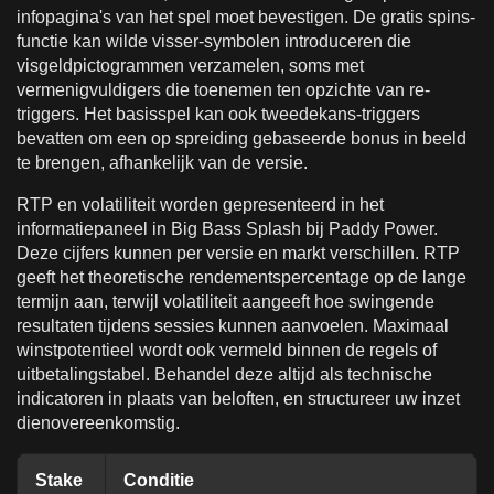
infopagina's van het spel moet bevestigen. De gratis spins-
functie kan wilde visser-symbolen introduceren die
visgeldpictogrammen verzamelen, soms met
vermenigvuldigers die toenemen ten opzichte van re-
triggers. Het basisspel kan ook tweedekans-triggers
bevatten om een op spreiding gebaseerde bonus in beeld
te brengen, afhankelijk van de versie.
RTP en volatiliteit worden gepresenteerd in het
informatiepaneel in Big Bass Splash bij Paddy Power.
Deze cijfers kunnen per versie en markt verschillen. RTP
geeft het theoretische rendementspercentage op de lange
termijn aan, terwijl volatiliteit aangeeft hoe swingende
resultaten tijdens sessies kunnen aanvoelen. Maximaal
winstpotentieel wordt ook vermeld binnen de regels of
uitbetalingstabel. Behandel deze altijd als technische
indicatoren in plaats van beloften, en structureer uw inzet
dienovereenkomstig.
Stake
Conditie