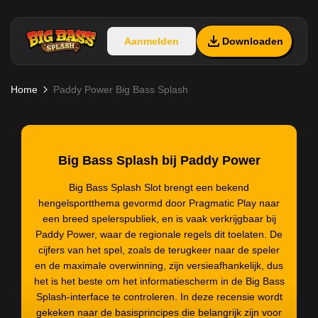
Aanmelden
Downloaden
Home
Paddy Power Big Bass Splash
Big Bass Splash bij Paddy Power
Big Bass Splash Slot brengt een bekend
hengelsportthema gevormd door Pragmatic Play naar
een breed spelerspubliek, en is vaak verkrijgbaar bij
Paddy Power, waar de regionale regels dit toelaten. De
cijfers van het spel, zoals de terugkeer naar de speler
en de maximale overwinning, zijn versieafhankelijk, dus
het is het beste om het informatiescherm in de Big Bass
Splash-interface te controleren. In deze recensie wordt
gekeken naar de basisprincipes die belangrijk zijn voor