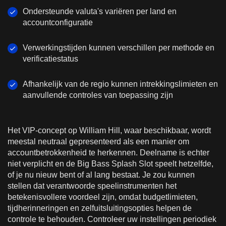
Ondersteunde valuta's variëren per land en
accountconfiguratie
Verwerkingstijden kunnen verschillen per methode en
verificatiestatus
Afhankelijk van de regio kunnen intrekkingslimieten en
aanvullende controles van toepassing zijn
Het VIP-concept op William Hill, waar beschikbaar, wordt
meestal neutraal gepresenteerd als een manier om
accountbetrokkenheid te herkennen. Deelname is echter
niet verplicht en de Big Bass Splash Slot speelt hetzelfde,
of je nu nieuw bent of al lang bestaat. Je zou kunnen
stellen dat verantwoorde speelinstrumenten het
betekenisvollere voordeel zijn, omdat budgetlimieten,
tijdherinneringen en zelfuitsluitingsopties helpen de
controle te behouden. Controleer uw instellingen periodiek