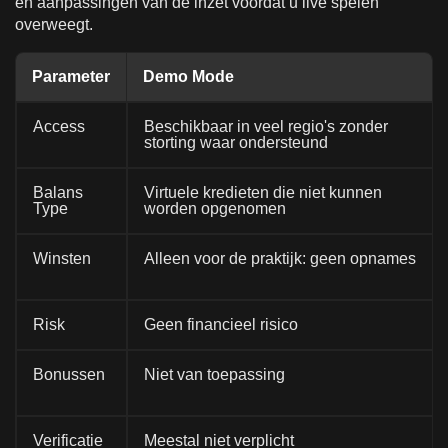
en aanpassingen van de inzet voordat u live spelen
overweegt.
Parameter
Demo Mode
Access
Beschikbaar in veel regio's zonder
storting waar ondersteund
Balans
Virtuele kredieten die niet kunnen
Type
worden opgenomen
Winsten
Alleen voor de praktijk: geen opnames
Risk
Geen financieel risico
Bonussen
Niet van toepassing
Verificatie
Meestal niet verplicht