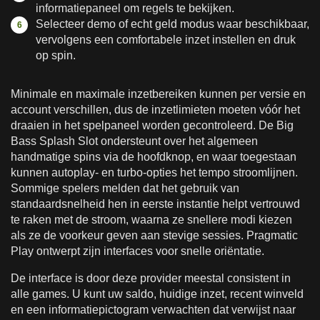
informatiepaneel om regels te bekijken.
Selecteer demo of echt geld modus waar beschikbaar,
vervolgens een comfortabele inzet instellen en druk
op spin.
Minimale en maximale inzetbereiken kunnen per versie en
account verschillen, dus de inzetlimieten moeten vóór het
draaien in het spelpaneel worden gecontroleerd. De Big
Bass Splash Slot ondersteunt over het algemeen
handmatige spins via de hoofdknop, en waar toegestaan
kunnen autoplay- en turbo-opties het tempo stroomlijnen.
Sommige spelers melden dat het gebruik van
standaardsnelheid hen in eerste instantie helpt vertrouwd
te raken met de stroom, waarna ze snellere modi kiezen
als ze de voorkeur geven aan stevige sessies. Pragmatic
Play ontwerpt zijn interfaces voor snelle oriëntatie.
De interface is door deze provider meestal consistent in
alle games. U kunt uw saldo, huidige inzet, recent winveld
en een informatiepictogram verwachten dat verwijst naar