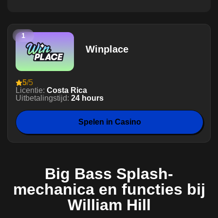
Pragmatische Play Provider Informatie
William Hill-registratie en stortingen
1
Winnende combinaties en uitbetalingen
Winplace
Big Bass Splash spelen op mobiel
FAQ
5
/5
Licentie:
Costa Rica
Uitbetalingstijd:
24 hours
Spelen in Casino
Big Bass Splash-
mechanica en functies bij
William Hill