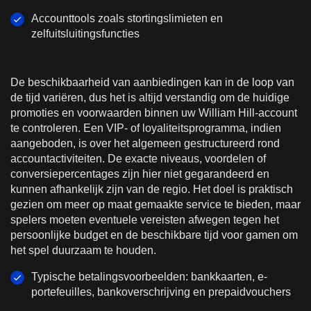
Accounttools zoals stortingslimieten en
zelfuitsluitingsfuncties
De beschikbaarheid van aanbiedingen kan in de loop van
de tijd variëren, dus het is altijd verstandig om de huidige
promoties en voorwaarden binnen uw William Hill-account
te controleren. Een VIP- of loyaliteitsprogramma, indien
aangeboden, is over het algemeen gestructureerd rond
accountactiviteiten. De exacte niveaus, voordelen of
conversiepercentages zijn hier niet gegarandeerd en
kunnen afhankelijk zijn van de regio. Het doel is praktisch
gezien om meer op maat gemaakte service te bieden, maar
spelers moeten eventuele vereisten afwegen tegen het
persoonlijke budget en de beschikbare tijd voor gamen om
het spel duurzaam te houden.
Typische betalingsvoorbeelden: bankkaarten, e-
portefeuilles, bankoverschrijving en prepaidvouchers