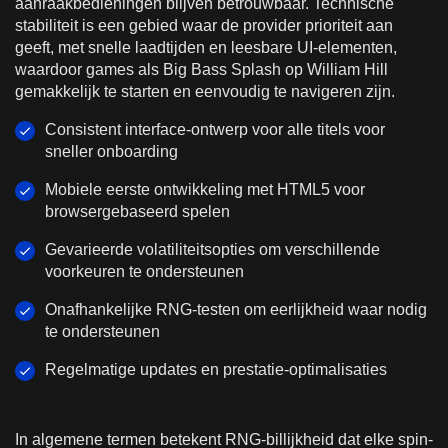
aanraakbedieningen blijven betrouwbaar. Technische
stabiliteit is een gebied waar de provider prioriteit aan
geeft, met snelle laadtijden en leesbare UI-elementen,
waardoor games als Big Bass Splash op William Hill
gemakkelijk te starten en eenvoudig te navigeren zijn.
Consistent interface-ontwerp voor alle titels voor
sneller onboarding
Mobiele eerste ontwikkeling met HTML5 voor
browsergebaseerd spelen
Gevarieerde volatiliteitsopties om verschillende
voorkeuren te ondersteunen
Onafhankelijke RNG-testen om eerlijkheid waar nodig
te ondersteunen
Regelmatige updates en prestatie-optimalisaties
In algemene termen betekent RNG-billijkheid dat elke spin-