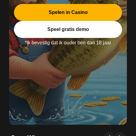
Spelen in Casino
Speel gratis demo
*Ik bevestig dat ik ouder ben dan 18 jaar