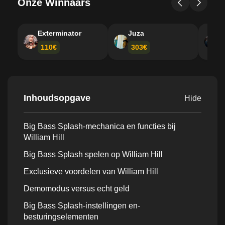
Onze Winnaars
Exterminator
Juza
of
110€
303€
Inhoudsopgave
Hide
Big Bass Splash-mechanica en functies bij
William Hill
Big Bass Splash spelen op William Hill
Exclusieve voordelen van William Hill
Demomodus versus echt geld
Big Bass Splash-instellingen en-
besturingselementen