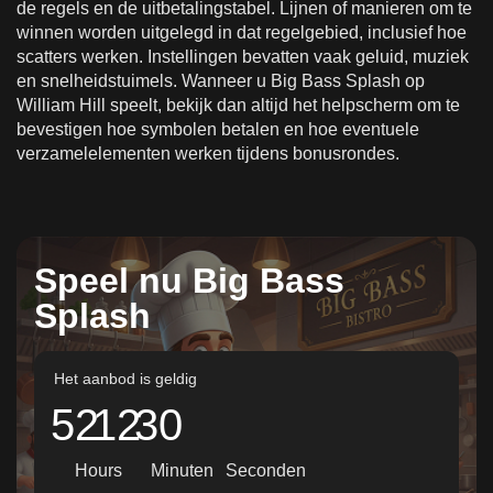
de regels en de uitbetalingstabel. Lijnen of manieren om te
winnen worden uitgelegd in dat regelgebied, inclusief hoe
scatters werken. Instellingen bevatten vaak geluid, muziek
en snelheidstuimels. Wanneer u Big Bass Splash op
William Hill speelt, bekijk dan altijd het helpscherm om te
bevestigen hoe symbolen betalen en hoe eventuele
verzamelelementen werken tijdens bonusrondes.
Speel nu Big Bass
Splash
Het aanbod is geldig
52
12
28
Hours
Minuten
Seconden