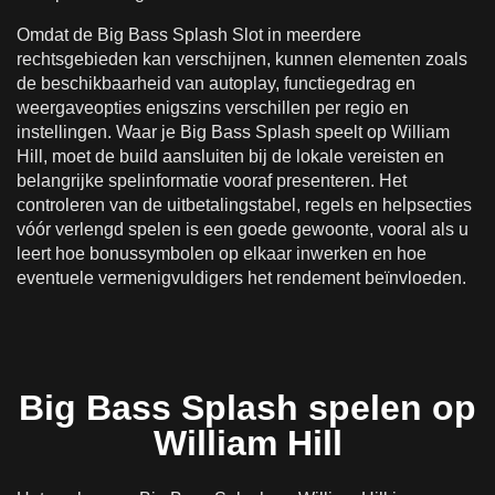
Omdat de Big Bass Splash Slot in meerdere
rechtsgebieden kan verschijnen, kunnen elementen zoals
de beschikbaarheid van autoplay, functiegedrag en
weergaveopties enigszins verschillen per regio en
instellingen. Waar je Big Bass Splash speelt op William
Hill, moet de build aansluiten bij de lokale vereisten en
belangrijke spelinformatie vooraf presenteren. Het
controleren van de uitbetalingstabel, regels en helpsecties
vóór verlengd spelen is een goede gewoonte, vooral als u
leert hoe bonussymbolen op elkaar inwerken en hoe
eventuele vermenigvuldigers het rendement beïnvloeden.
Big Bass Splash spelen op
William Hill